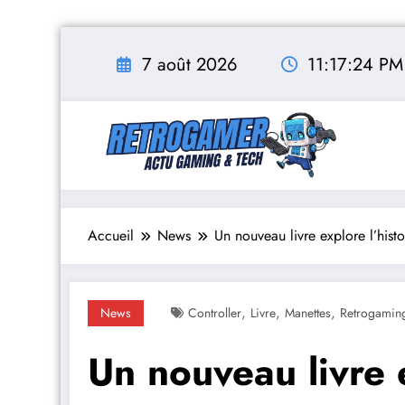
Aller
au
7 août 2026
11:17:25 PM
contenu
Accueil
News
Un nouveau livre explore l’histo
,
,
,
News
Controller
Livre
Manettes
Retrogamin
Un nouveau livre e