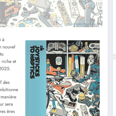
é à
n nouvel
to
 riche et
 2025.
f des
ambitionne
a manière
ur sera
res ères