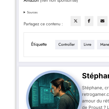
Amazon
(lien non sponsorisé)
Sources
Partagez ce contenu :
Étiquette
Controller
Livre
Mane
Stépha
Stéphane, c
retrogamer.c
amour du rét
de Proust ? 