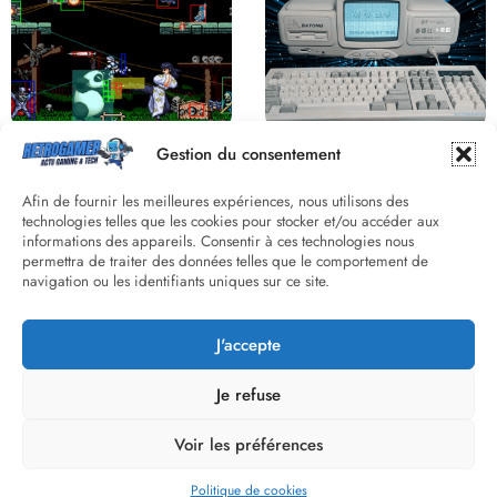
Derrière le pixel : L’art caché de la
Une machine incroyable et
Gestion du consentement
hitbox
inconnue : le Batong BT-686
Afin de fournir les meilleures expériences, nous utilisons des
technologies telles que les cookies pour stocker et/ou accéder aux
informations des appareils. Consentir à ces technologies nous
permettra de traiter des données telles que le comportement de
navigation ou les identifiants uniques sur ce site.
J'accepte
Street Fighter II : L’Odyssée d’une
Death Wish 3 C64 : Quand la
Légende du versus fighting
violence 8 bits faisait débat
Je refuse
Voir les préférences
The-Retrogamer.com Copyright 2026 | Powered By
SpiceThemes
Politique de cookies