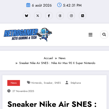
Aller
6 août 2026
5:42:32 PM
au
contenu
Accueil
News
Sneaker Nike Air SNES : Nike Air Max 90 X Super Nintendo
,
,
News
Nintendo
Sneaker
SNES
Stéphane
27 Novembre 2025
Sneaker Nike Air SNES :