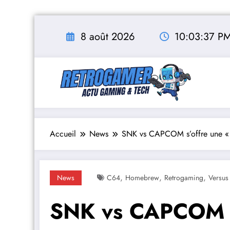
Aller
au
8 août 2026
10:03:38 P
contenu
Accueil
News
SNK vs CAPCOM s’offre une « 
,
,
,
News
C64
Homebrew
Retrogaming
Versus
SNK vs CAPCOM s