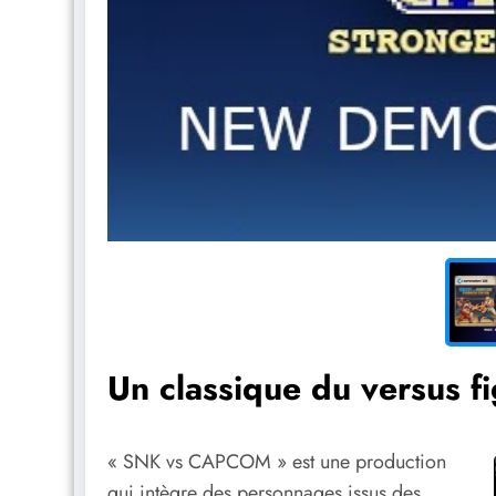
Un classique du versus fi
« SNK vs CAPCOM » est une production
qui intègre des personnages issus des