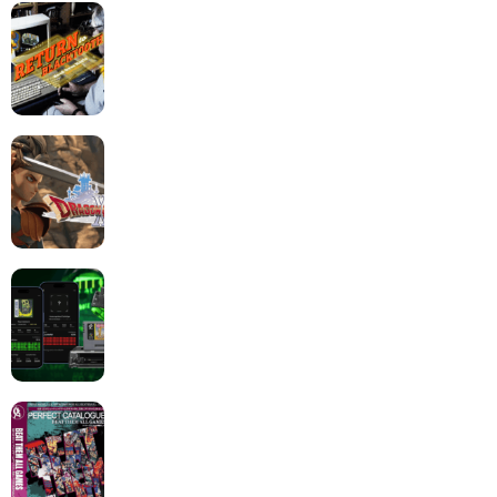
Return to Blacktooth : un développement plus long
que GTA 6 !
Dragon Quest XII change de cap : coulisses d’un
reboot nécessaire !
Retrace : Le laboratoire d’expertise portable pour
vos cartouches
Les Beat them all dans la presse, la passion est plus
que jamais présente !