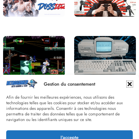
Saga Virtua Fighter : Une
Retour sur le Virtual Boy, le plus
Franchise Légendaire
grand échec de Nintendo
Derrière le pixel : L’art caché de la
Une machine incroyable et
Gestion du consentement
hitbox
inconnue : le Batong BT-686
Afin de fournir les meilleures expériences, nous utilisons des
technologies telles que les cookies pour stocker et/ou accéder aux
informations des appareils. Consentir à ces technologies nous
permettra de traiter des données telles que le comportement de
navigation ou les identifiants uniques sur ce site.
J'accepte