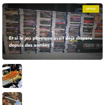
ARTICLE
Et si le jeu physique avait déjà disparu
depuis des années ?
Return to Blacktooth : un développement plus long
que GTA 6 !
Dragon Quest XII change de cap : coulisses d’un
reboot nécessaire !