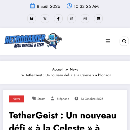
Aller
8 août 2026
10:33:26 AM
au
contenu
Accueil
News
TetherGeist : Un nouveau défi « à la Celeste » à l’horizon
News
Steam
Stéphane
13 Octobre 2025
TetherGeist : Un nouveau
défi « à la Celeste » à