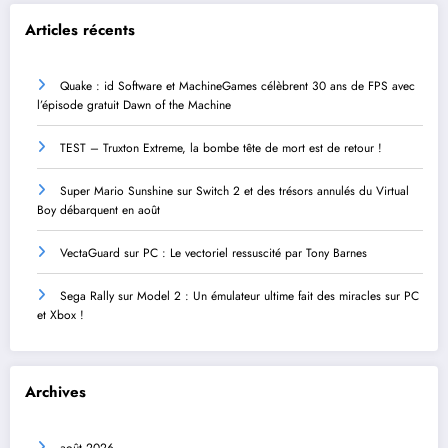
Articles récents
Quake : id Software et MachineGames célèbrent 30 ans de FPS avec
l’épisode gratuit Dawn of the Machine
TEST – Truxton Extreme, la bombe tête de mort est de retour !
Super Mario Sunshine sur Switch 2 et des trésors annulés du Virtual
Boy débarquent en août
VectaGuard sur PC : Le vectoriel ressuscité par Tony Barnes
Sega Rally sur Model 2 : Un émulateur ultime fait des miracles sur PC
et Xbox !
Archives
août 2026