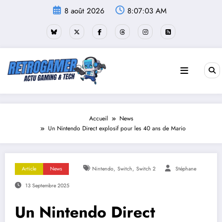
Aller
8 août 2026
8:07:04 AM
au
contenu
Accueil
News
Un Nintendo Direct explosif pour les 40 ans de Mario
,
,
Article
News
Nintendo
Switch
Switch 2
Stéphane
13 Septembre 2025
Un Nintendo Direct