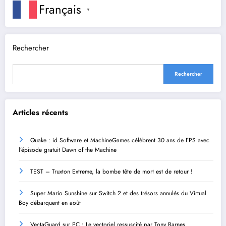
Français
▼
Rechercher
Rechercher
Articles récents
Quake : id Software et MachineGames célèbrent 30 ans de FPS avec
l’épisode gratuit Dawn of the Machine
TEST – Truxton Extreme, la bombe tête de mort est de retour !
Super Mario Sunshine sur Switch 2 et des trésors annulés du Virtual
Boy débarquent en août
VectaGuard sur PC : Le vectoriel ressuscité par Tony Barnes