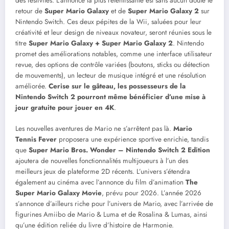
des festivités. L’annonce la plus retentissante est sans aucun doute le
retour de
Super Mario Galaxy
et de
Super Mario Galaxy 2
sur
Nintendo Switch. Ces deux pépites de la Wii, saluées pour leur
créativité et leur design de niveaux novateur, seront réunies sous le
titre
Super Mario Galaxy + Super Mario Galaxy 2
. Nintendo
promet des améliorations notables, comme une interface utilisateur
revue, des options de contrôle variées (boutons, sticks ou détection
de mouvements), un lecteur de musique intégré et une résolution
améliorée.
Cerise sur le gâteau, les possesseurs de la
Nintendo Switch 2 pourront même bénéficier d’une mise à
jour gratuite pour jouer en 4K
.
Les nouvelles aventures de Mario ne s’arrêtent pas là.
Mario
Tennis Fever
proposera une expérience sportive enrichie, tandis
que
Super Mario Bros. Wonder – Nintendo Switch 2 Edition
ajoutera de nouvelles fonctionnalités multijoueurs à l’un des
meilleurs jeux de plateforme 2D récents. L’univers s’étendra
également au cinéma avec l’annonce du film d’animation
The
Super Mario Galaxy Movie
, prévu pour 2026. L’année 2026
s’annonce d’ailleurs riche pour l’univers de Mario, avec l’arrivée de
figurines Amiibo de Mario & Luma et de Rosalina & Lumas, ainsi
qu’une édition reliée du livre d’histoire de Harmonie.