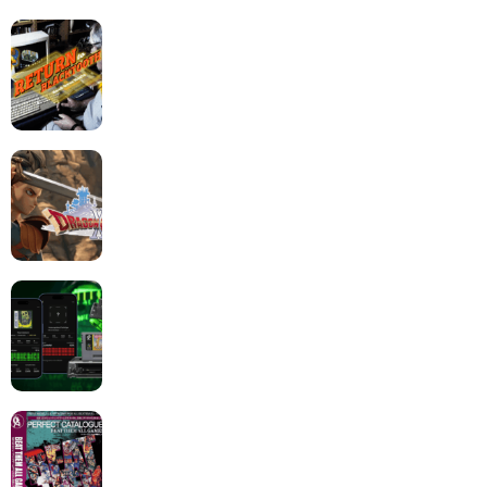
Return to Blacktooth : un développement plus long
que GTA 6 !
Dragon Quest XII change de cap : coulisses d’un
reboot nécessaire !
Retrace : Le laboratoire d’expertise portable pour
vos cartouches
Les Beat them all dans la presse, la passion est plus
que jamais présente !