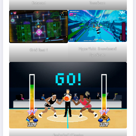
Katanaut
Tossdown
HyperYuki: Snowboard
Grid Beat !
Syndicate
Basketball Classics