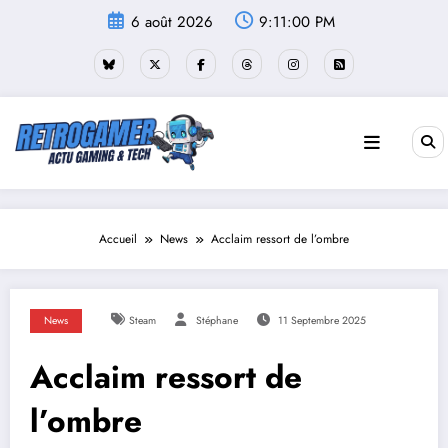
Aller
6 août 2026
9:11:01 PM
au
contenu
Accueil
News
Acclaim ressort de l’ombre
News
Steam
Stéphane
11 Septembre 2025
Acclaim ressort de
l’ombre