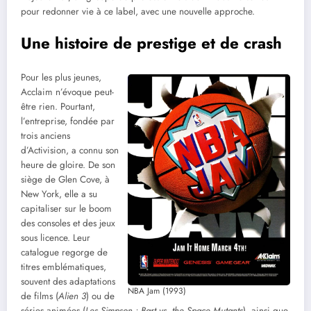
pour redonner vie à ce label, avec une nouvelle approche.
Une histoire de prestige et de crash
Pour les plus jeunes,
Acclaim n’évoque peut-
être rien. Pourtant,
l’entreprise, fondée par
trois anciens
d’Activision, a connu son
heure de gloire. De son
siège de Glen Cove, à
New York, elle a su
capitaliser sur le boom
des consoles et des jeux
sous licence. Leur
catalogue regorge de
titres emblématiques,
souvent des adaptations
NBA Jam (1993)
de films (
Alien 3
) ou de
séries animées (
Les Simpson : Bart vs. the Space Mutants
), ainsi que