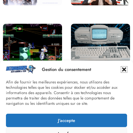
Saga Virtua Fighter : Une
Retour sur le Virtual Boy, le plus
Franchise Légendaire
grand échec de Nintendo
Derrière le pixel : L’art caché de la
Une machine incroyable et
Gestion du consentement
hitbox
inconnue : le Batong BT-686
Afin de fournir les meilleures expériences, nous utilisons des
technologies telles que les cookies pour stocker et/ou accéder aux
informations des appareils. Consentir à ces technologies nous
permettra de traiter des données telles que le comportement de
navigation ou les identifiants uniques sur ce site.
J'accepte
Street Fighter II : L’Odyssée d’une
Death Wish 3 C64 : Quand la
Légende du versus fighting
violence 8 bits faisait débat