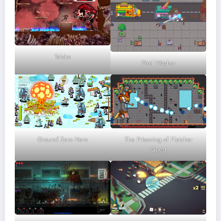
Talaka
Pixel Washer
Ground Zero Hero
The Prisoning of Fletcher
Quest