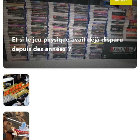
ARTICLE
Et si le jeu physique avait déjà disparu
depuis des années ?
Return to Blacktooth : un développement plus long
que GTA 6 !
Dragon Quest XII change de cap : coulisses d’un
reboot nécessaire !