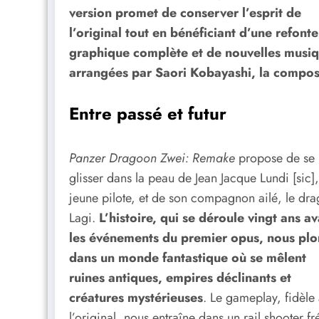
version promet de conserver l’esprit de
l’original tout en bénéficiant d’une refonte
graphique complète et de nouvelles musi
arrangées par Saori Kobayashi, la composi
Entre passé et futur
Panzer Dragoon Zwei: Remake
propose de se
glisser dans la peau de Jean Jacque Lundi [sic]
jeune pilote, et de son compagnon ailé, le dr
Lagi.
L’histoire, qui se déroule vingt ans a
les événements du premier opus, nous pl
dans un monde fantastique où se mêlent
ruines antiques, empires déclinants et
créatures mystérieuses
. Le gameplay, fidèle
l’original, nous entraîne dans un rail shooter fré