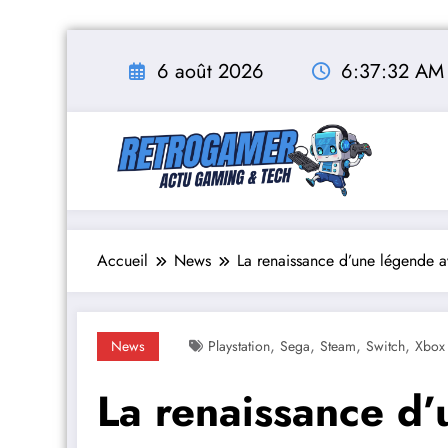
Aller
au
6 août 2026
6:37:34 AM
contenu
Accueil
News
La renaissance d’une légende
,
,
,
,
News
Playstation
Sega
Steam
Switch
Xbox 
La renaissance d