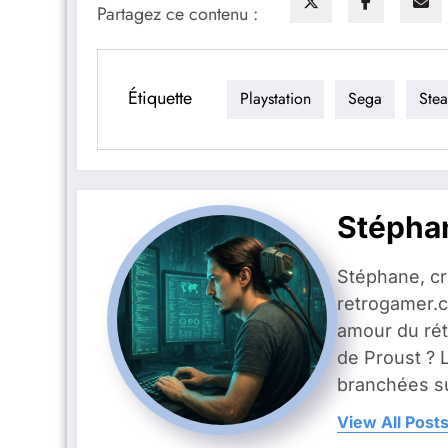
Partagez ce contenu :
Étiquette
Playstation
Sega
Ste
Stépha
Stéphane, c
retrogamer.c
amour du rét
de Proust ? 
branchées su
View All Post