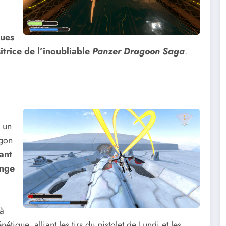
ques
trice de l’inoubliable
Panzer Dragoon Saga
.
, un
agon
vant
onge
 à
nétique, alliant les tirs du pistolet de Lundi et les