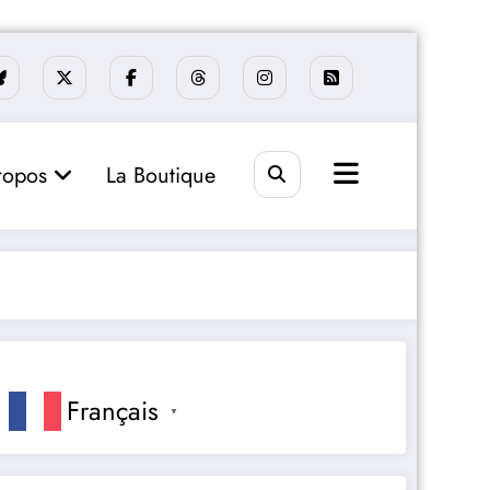
ropos
La Boutique
Français
▼