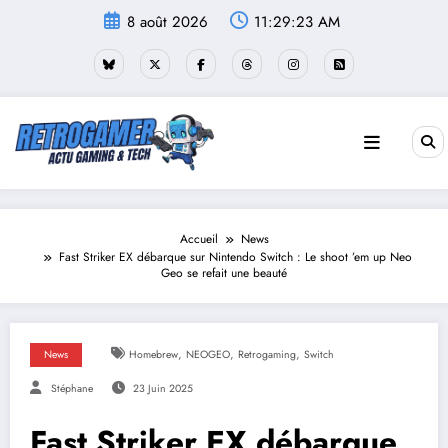
Aller
8 août 2026
11:29:24 AM
au
contenu
Accueil
News
Fast Striker EX débarque sur Nintendo Switch : Le shoot ’em up Neo
Geo se refait une beauté
,
,
,
News
Homebrew
NEOGEO
Retrogaming
Switch
Stéphane
23 Juin 2025
Fast Striker EX débarque