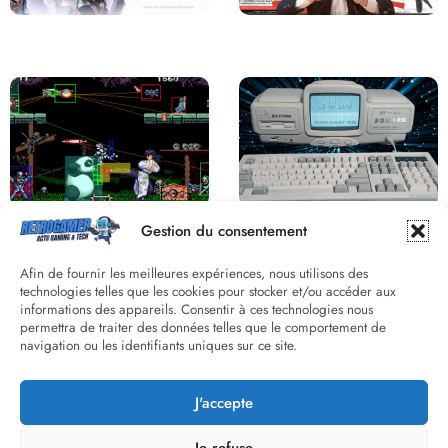
Saga Virtua Fighter : Une
Retour sur le Virtual Boy, le plus
Franchise Légendaire
grand échec de Nintendo
Derrière le pixel : L’art caché de la
Une machine incroyable et
Gestion du consentement
hitbox
inconnue : le Batong BT-686
Afin de fournir les meilleures expériences, nous utilisons des
technologies telles que les cookies pour stocker et/ou accéder aux
informations des appareils. Consentir à ces technologies nous
permettra de traiter des données telles que le comportement de
navigation ou les identifiants uniques sur ce site.
J'accepte
Street Fighter II : L’Odyssée d’une
Death Wish 3 C64 : Quand la
Légende du versus fighting
violence 8 bits faisait débat
Je refuse