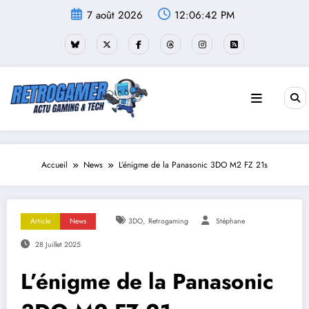
Aller
7 août 2026
12:06:43 PM
au
contenu
Accueil
News
L’énigme de la Panasonic 3DO M2 FZ 21s
,
Article
News
3DO
Retrogaming
Stéphane
28 Juillet 2025
L’énigme de la Panasonic