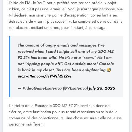
l’aide de l’IA, le YouTuber a préféré remiser son précieux objet.
« Non, ce n’est pas une ‘arnaque’. Non, je n’arnaque personne, » a-
t-il déclaré, non sans une pointe d’exaspération, conseillant à ses
détracteurs de « sortir plus souvent ». La console est de retour dans
son placard, mettant un terme, pour l’instant, à cette saga.
The amount of angry emails and messages I’ve
received when I said I might sell one of my 3DO M2
FZ-21s has been wild. No it’s not a “scam.” No I am
not “ripping people off”. Get outside more! Console
is back in my closet. This has been enlightening
pic.twitter.com/HYWsh2H2vs
— VideoGameEsoterica (@VEsoterica)
July 26, 2025
L’histoire de la Panasonic 3DO M2 FZ-21s continue donc de
s’écrire, entre fascination pour sa rareté et tensions au sein de la
communauté des collectionneurs. Une chose est sûre : elle ne laisse
personne indifférent.