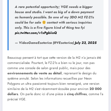
A rare potential opportunity; VGE needs a bigger
house and studio. I want as big of a down payment
as humanly possible. So one of my 3DO M2 FZ-21s
could be for sale
contact with serious inquiries
only. This is a five figure kind of thing too fyi
pic.twitter.com/v1xPgbiioQ
— VideoGameEsoterica (@VEsoterica)
July 23, 2025
Beaucoup pensent à tort que cette version de la M2 n’a jamais été
commercialisée. Pourtant, le FZ-21s a bien vu le jour, non pas
comme une console de salon grand public, mais pour des
environnements de vente au détail
, reprenant le design du
système annulé. Selon les informations recueillies par Neon
Polygons un ultra passionné toujours bien renseigné, une version
similaire de la M2 s’est récemment écoulée pour environ
20 000
dollars
. On parle donc ici d’une pièce à
cinq chiffres
, comme l’a
précisé VGE.