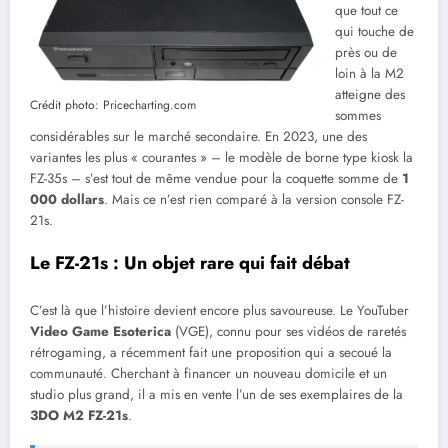
que tout ce
qui touche de
près ou de
loin à la M2
atteigne des
Crédit photo: Pricecharting.com
sommes
considérables sur le marché secondaire. En 2023, une des
variantes les plus « courantes » – le modèle de borne type kiosk la
FZ-35s – s’est tout de même vendue pour la coquette somme de
1
000 dollars
. Mais ce n’est rien comparé à la version console FZ-
21s.
Le FZ-21s : Un objet rare qui fait débat
C’est là que l’histoire devient encore plus savoureuse. Le YouTuber
Video Game Esoterica
(VGE), connu pour ses vidéos de raretés
rétrogaming, a récemment fait une proposition qui a secoué la
communauté. Cherchant à financer un nouveau domicile et un
studio plus grand, il a mis en vente l’un de ses exemplaires de la
3DO M2 FZ-21s
.