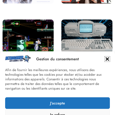
Saga Virtua Fighter : Une
Retour sur le Virtual Boy, le plus
Franchise Légendaire
grand échec de Nintendo
Derrière le pixel : L’art caché de la
Une machine incroyable et
Gestion du consentement
hitbox
inconnue : le Batong BT-686
Afin de fournir les meilleures expériences, nous utilisons des
technologies telles que les cookies pour stocker et/ou accéder aux
informations des appareils. Consentir à ces technologies nous
permettra de traiter des données telles que le comportement de
navigation ou les identifiants uniques sur ce site.
J'accepte
Street Fighter II : L’Odyssée d’une
Death Wish 3 C64 : Quand la
Légende du versus fighting
violence 8 bits faisait débat
Je refuse