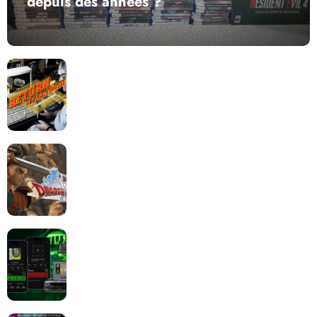
depuis des années ?
Return to Blacktooth : un développement plus long
que GTA 6 !
Dragon Quest XII change de cap : coulisses d’un
reboot nécessaire !
Retrace : Le laboratoire d’expertise portable pour
vos cartouches