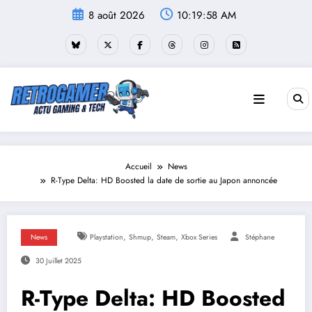
Aller
8 août 2026
10:19:59 AM
au
contenu
Accueil
News
R-Type Delta: HD Boosted la date de sortie au Japon annoncée
,
,
,
News
Playstation
Shmup
Steam
Xbox Series
Stéphane
30 Juillet 2025
R-Type Delta: HD Boosted