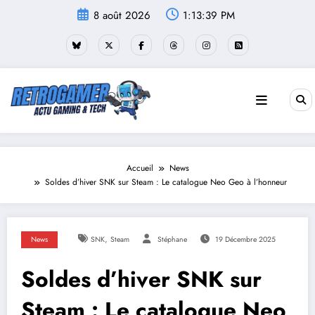
Aller
8 août 2026
1:13:40 PM
au
contenu
Accueil
News
Soldes d’hiver SNK sur Steam : Le catalogue Neo Geo à l’honneur
,
News
SNK
Steam
Stéphane
19 Décembre 2025
Soldes d’hiver SNK sur
Steam : Le catalogue Neo