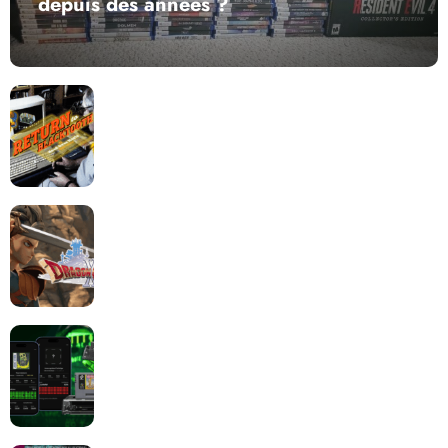
depuis des années ?
Return to Blacktooth : un développement plus long
que GTA 6 !
Dragon Quest XII change de cap : coulisses d’un
reboot nécessaire !
Retrace : Le laboratoire d’expertise portable pour
vos cartouches