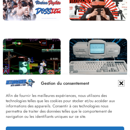
Saga Virtua Fighter : Une
Retour sur le Virtual Boy, le plus
Franchise Légendaire
grand échec de Nintendo
Derrière le pixel : L’art caché de la
Une machine incroyable et
Gestion du consentement
hitbox
inconnue : le Batong BT-686
Afin de fournir les meilleures expériences, nous utilisons des
technologies telles que les cookies pour stocker et/ou accéder aux
informations des appareils. Consentir à ces technologies nous
permettra de traiter des données telles que le comportement de
navigation ou les identifiants uniques sur ce site.