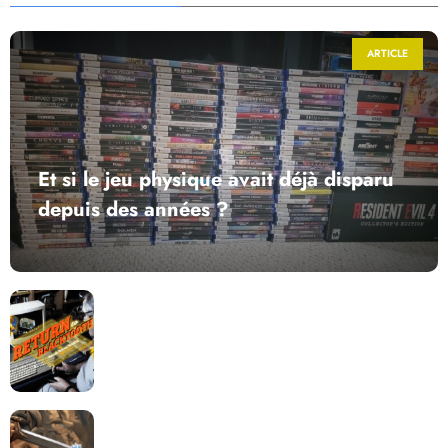
ARTICLE
Et si le jeu physique avait déjà disparu
depuis des années ?
Return to Blacktooth : un développement plus long
que GTA 6 !
Dragon Quest XII change de cap : coulisses d’un
reboot nécessaire !