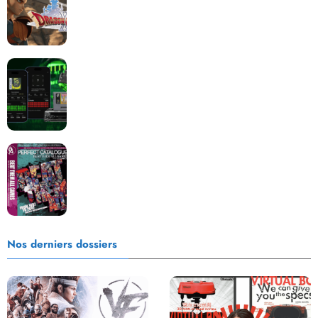
Retrace : Le laboratoire d’expertise portable pour
vos cartouches
Les Beat them all dans la presse, la passion est plus
que jamais présente !
Nos derniers dossiers