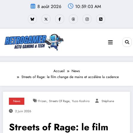
Aller
8 août 2026
10:59:04 AM
au
contenu
Accueil
News
Streets of Rage: le film change de mains et accélère la cadence
,
,
News
Frizen
Streets Of Rage
Yuzo Koshiro
Stéphane
2 Juin 2026
Streets of Rage: le film