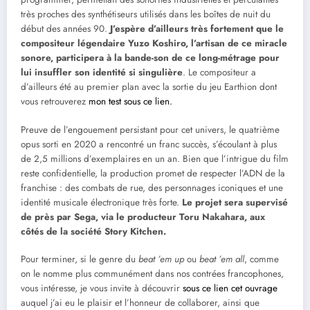
très proches des synthétiseurs utilisés dans les boîtes de nuit du
début des années 90.
J’espère d’ailleurs très fortement que le
compositeur légendaire Yuzo Koshiro, l’artisan de ce miracle
sonore, participera à la bande-son de ce long-métrage pour
lui insuffler son identité si singulière
. Le compositeur a
d’ailleurs été au premier plan avec la sortie du jeu Earthion dont
vous retrouverez
mon test sous ce lien.
Preuve de l’engouement persistant pour cet univers, le quatrième
opus sorti en 2020 a rencontré un franc succès, s’écoulant à plus
de 2,5 millions d’exemplaires en un an. Bien que l’intrigue du film
reste confidentielle, la production promet de respecter l’ADN de la
franchise : des combats de rue, des personnages iconiques et une
identité musicale électronique très forte.
Le projet sera supervisé
de près par Sega, via le producteur Toru Nakahara, aux
côtés de la société Story Kitchen.
Pour terminer, si le genre du
beat ’em up
ou
beat ’em all
, comme
on le nomme plus communément dans nos contrées francophones,
vous intéresse, je vous invite à découvrir
sous ce lien cet ouvrage
auquel j’ai eu le plaisir et l’honneur de collaborer, ainsi que