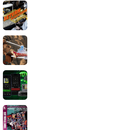
Return to Blacktooth : un développement plus long
que GTA 6 !
Dragon Quest XII change de cap : coulisses d’un
reboot nécessaire !
Retrace : Le laboratoire d’expertise portable pour
vos cartouches
Les Beat them all dans la presse, la passion est plus
que jamais présente !