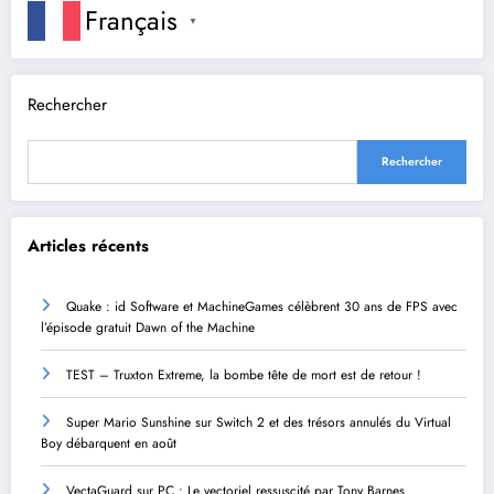
Français
▼
Rechercher
Rechercher
Articles récents
Quake : id Software et MachineGames célèbrent 30 ans de FPS avec
l’épisode gratuit Dawn of the Machine
TEST – Truxton Extreme, la bombe tête de mort est de retour !
Super Mario Sunshine sur Switch 2 et des trésors annulés du Virtual
Boy débarquent en août
VectaGuard sur PC : Le vectoriel ressuscité par Tony Barnes