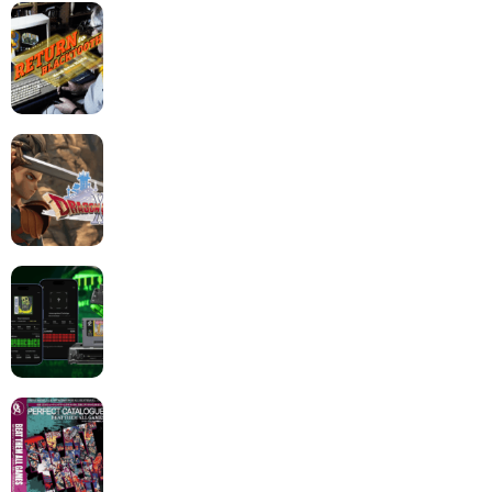
Return to Blacktooth : un développement plus long
que GTA 6 !
Dragon Quest XII change de cap : coulisses d’un
reboot nécessaire !
Retrace : Le laboratoire d’expertise portable pour
vos cartouches
Les Beat them all dans la presse, la passion est plus
que jamais présente !