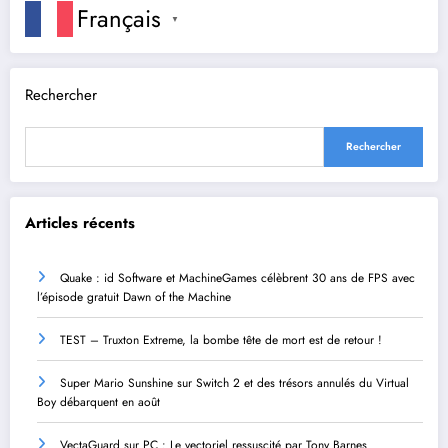
Français
▼
Rechercher
Rechercher
Articles récents
Quake : id Software et MachineGames célèbrent 30 ans de FPS avec
l’épisode gratuit Dawn of the Machine
TEST – Truxton Extreme, la bombe tête de mort est de retour !
Super Mario Sunshine sur Switch 2 et des trésors annulés du Virtual
Boy débarquent en août
VectaGuard sur PC : Le vectoriel ressuscité par Tony Barnes