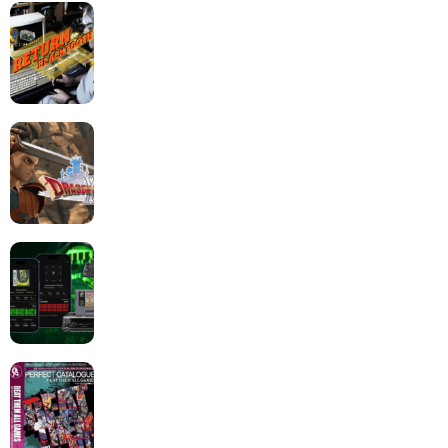
Return to Blacktooth : un développement plus long
que GTA 6 !
Dragon Quest XII change de cap : coulisses d’un
reboot nécessaire !
Retrace : Le laboratoire d’expertise portable pour
vos cartouches
Les Beat them all dans la presse, la passion est plus
que jamais présente !