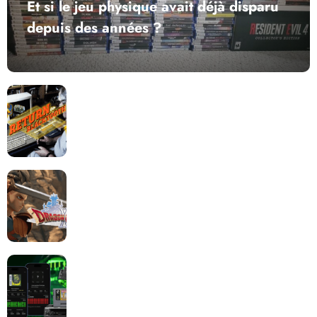
Et si le jeu physique avait déjà disparu
depuis des années ?
Return to Blacktooth : un développement plus long
que GTA 6 !
Dragon Quest XII change de cap : coulisses d’un
reboot nécessaire !
Retrace : Le laboratoire d’expertise portable pour
vos cartouches