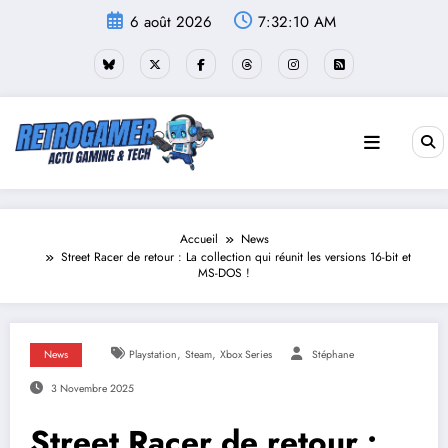
Aller
6 août 2026
7:32:11 AM
au
contenu
Accueil
News
Street Racer de retour : La collection qui réunit les versions 16-bit et
MS-DOS !
,
,
News
Playstation
Steam
Xbox Series
Stéphane
3 Novembre 2025
Street Racer de retour :